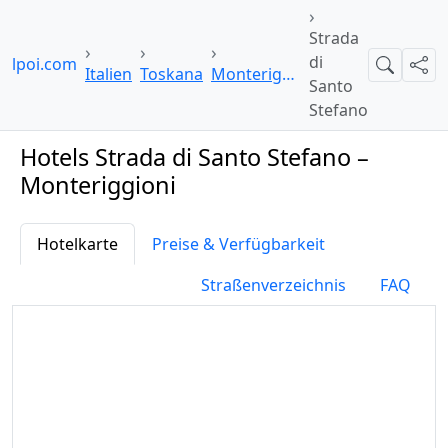
Strada
di
telpoi.com
Suche
Teil
Italien
Toskana
Monteriggioni
Santo
Stefano
Hotels Strada di Santo Stefano –
Monteriggioni
Hotelkarte
Preise & Verfügbarkeit
Straßenverzeichnis
FAQ