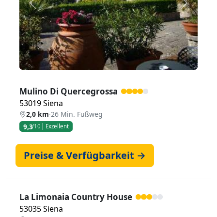
Zurück
Weiter
Mulino Di Quercegrossa
53019 Siena
2,0 km
·
26 Min. Fußweg
9,3
/10
Exzellent
Preise & Verfügbarkeit →
La Limonaia Country House
53035 Siena