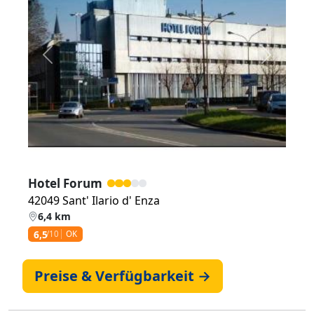
Zurück
Weiter
Hotel Forum
42049 Sant' Ilario d' Enza
6,4 km
6,5
/10
OK
Preise & Verfügbarkeit →