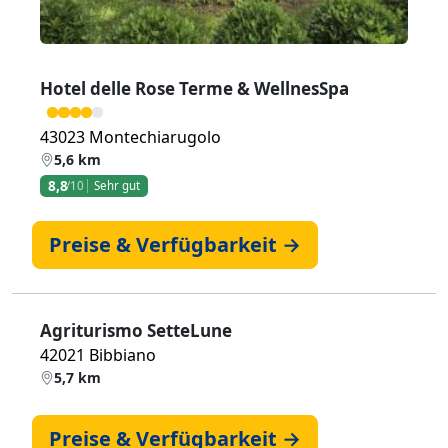
Hotel delle Rose Terme & WellnesSpa
43023 Montechiarugolo
5,6 km
8,8
/10
Sehr gut
Preise & Verfügbarkeit →
Agriturismo SetteLune
42021 Bibbiano
5,7 km
Preise & Verfügbarkeit →