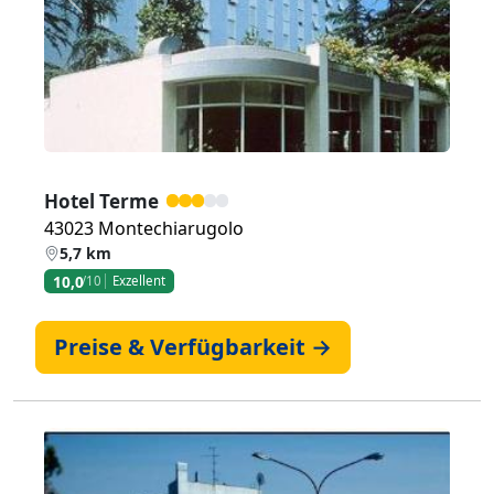
Zurück
Weiter
Hotel Terme
43023 Montechiarugolo
5,7 km
10,0
/10
Exzellent
Preise & Verfügbarkeit →