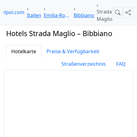
Strada
telpoi.com
Suche
Teil
Italien
Emilia-Romagna
Bibbiano
Maglio
Hotels Strada Maglio – Bibbiano
Hotelkarte
Preise & Verfügbarkeit
Straßenverzeichnis
FAQ