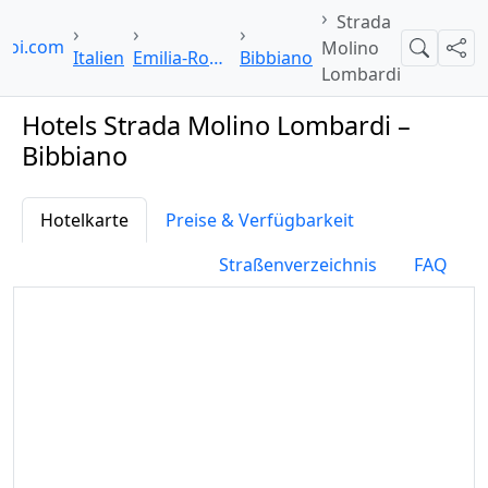
Strada
lpoi.com
Molino
Suche
Teil
Italien
Emilia-Romagna
Bibbiano
Lombardi
Hotels Strada Molino Lombardi –
Bibbiano
Hotelkarte
Preise & Verfügbarkeit
Straßenverzeichnis
FAQ