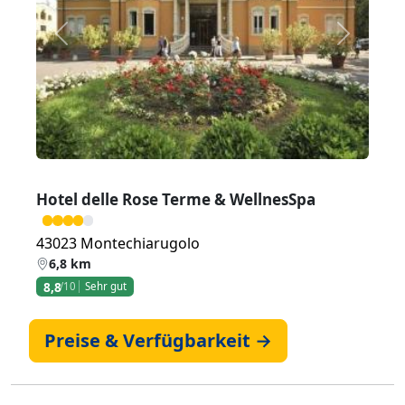
Zurück
Weiter
Hotel delle Rose Terme & WellnesSpa
43023 Montechiarugolo
6,8 km
8,8
/10
Sehr gut
Preise & Verfügbarkeit →