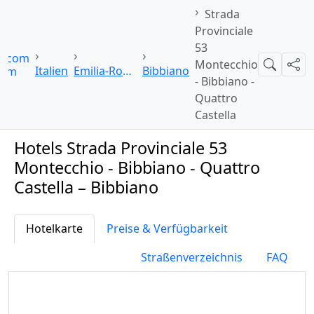
Strada
Provinciale
53
oi.com
Montecchio
Suche
Teil
Italien
Emilia-Romagna
Bibbiano
- Bibbiano -
Quattro
Castella
Hotels Strada Provinciale 53
Montecchio - Bibbiano - Quattro
Castella – Bibbiano
Hotelkarte
Preise & Verfügbarkeit
Straßenverzeichnis
FAQ