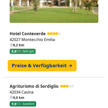
Hotel Conteverde
42027 Montecchio Emilia
8,2 km
8,8
/10
Sehr gut
Preise & Verfügbarkeit →
Agriturismo di Sordiglio
42034 Casina
9,0 km
9,6
/10
Exzellent