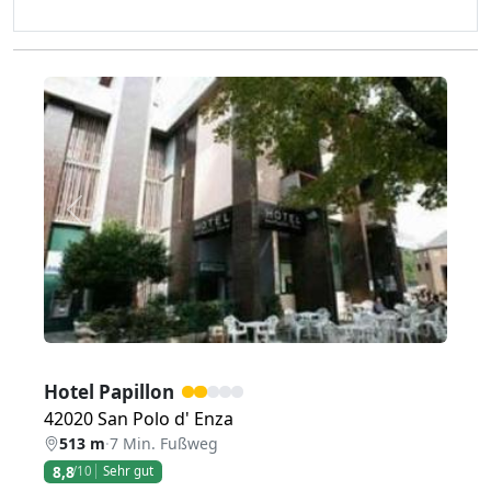
Zurück
Weiter
Hotel Papillon
42020 San Polo d' Enza
513 m
·
7 Min. Fußweg
8,8
/10
Sehr gut