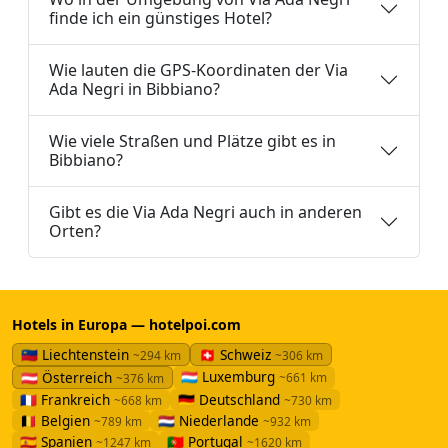
finde ich ein günstiges Hotel?
Wie lauten die GPS-Koordinaten der Via
Ada Negri in Bibbiano?
Wie viele Straßen und Plätze gibt es in
Bibbiano?
Gibt es die Via Ada Negri auch in anderen
Orten?
Hotels in Europa — hotelpoi.com
🇱🇮 Liechtenstein
🇨🇭 Schweiz
~294 km
~306 km
🇱🇺 Luxemburg
🇦🇹 Österreich
~661 km
~376 km
🇫🇷 Frankreich
🇩🇪 Deutschland
~668 km
~730 km
🇧🇪 Belgien
🇳🇱 Niederlande
~789 km
~932 km
🇪🇸 Spanien
🇵🇹 Portugal
~1247 km
~1620 km