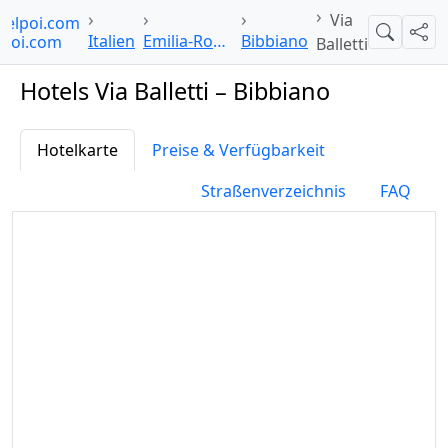
Via
telpoi.com
Suche
Teil
Italien
Emilia-Romagna
Bibbiano
Balletti
Hotels Via Balletti – Bibbiano
Hotelkarte
Preise & Verfügbarkeit
Straßenverzeichnis
FAQ