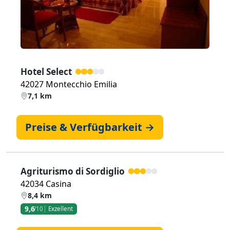
Hotel Select
42027 Montecchio Emilia
7,1 km
Preise & Verfügbarkeit →
Agriturismo di Sordiglio
42034 Casina
8,4 km
9,6
/10
Exzellent