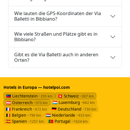
Wie lauten die GPS-Koordinaten der Via
Balletti in Bibbiano?
Wie viele Straßen und Plätze gibt es in
Bibbiano?
Gibt es die Via Balletti auch in anderen
Orten?
Hotels in Europa — hotelpoi.com
🇱🇮 Liechtenstein
🇨🇭 Schweiz
~295 km
~307 km
🇱🇺 Luxemburg
🇦🇹 Österreich
~662 km
~373 km
🇫🇷 Frankreich
🇩🇪 Deutschland
~672 km
~730 km
🇧🇪 Belgien
🇳🇱 Niederlande
~790 km
~933 km
🇪🇸 Spanien
🇵🇹 Portugal
~1251 km
~1624 km