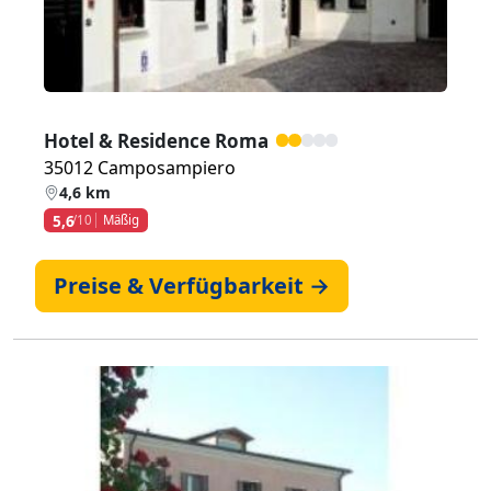
Hotel & Residence Roma
35012 Camposampiero
4,6 km
5,6
/10
Mäßig
Preise & Verfügbarkeit →