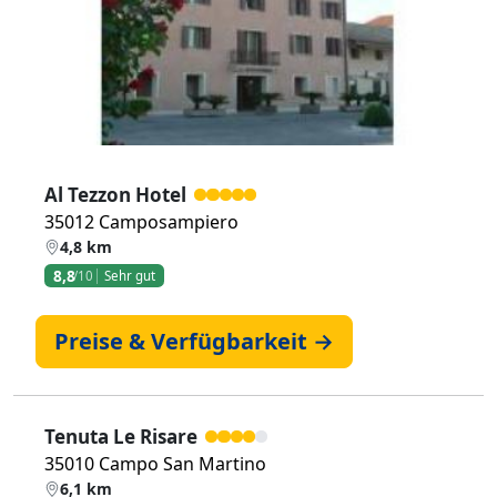
Zurück
Weiter
Al Tezzon Hotel
35012 Camposampiero
4,8 km
8,8
/10
Sehr gut
Preise & Verfügbarkeit →
Tenuta Le Risare
35010 Campo San Martino
6,1 km