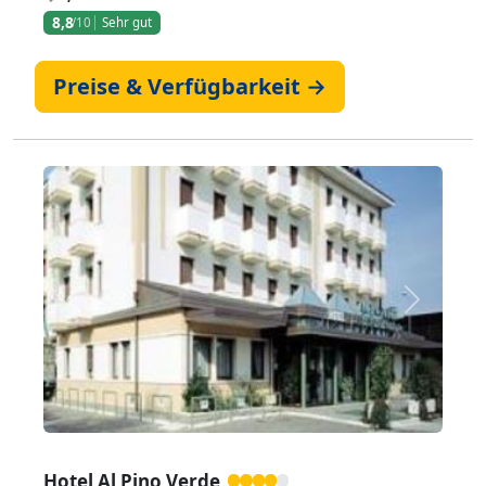
8,8
/10
Sehr gut
Preise & Verfügbarkeit →
Zurück
Weiter
Hotel Al Pino Verde