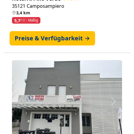
35121 Camposampiero
3,4 km
5,7
/10
Mäßig
Preise & Verfügbarkeit →
Zurück
Weiter