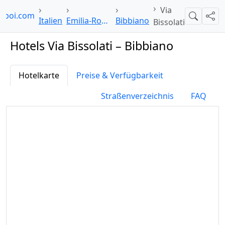
Via
elpoi.com
Suche
Teil
Italien
Emilia-Romagna
Bibbiano
Bissolati
Hotels Via Bissolati – Bibbiano
Hotelkarte
Preise & Verfügbarkeit
Straßenverzeichnis
FAQ