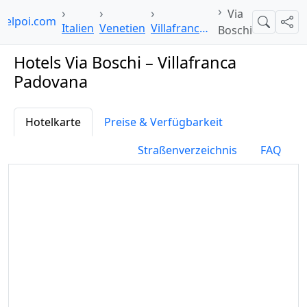
Via
telpoi.com
Suche
Teil
Italien
Venetien
Villafranca Padovana
Boschi
Hotels Via Boschi – Villafranca
Padovana
Hotelkarte
Preise & Verfügbarkeit
Straßenverzeichnis
FAQ