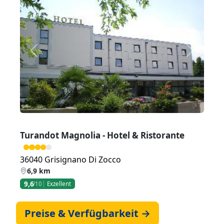
Zurück
Weiter
Turandot Magnolia - Hotel & Ristorante
36040 Grisignano Di Zocco
6,9 km
9,6
/10
Exzellent
Preise & Verfügbarkeit →