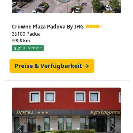
Crowne Plaza Padova By IHG
35100 Padua
9,8 km
8,7
/10
Sehr gut
Preise & Verfügbarkeit →
Zurück
Weiter