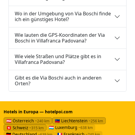
Wo in der Umgebung von Via Boschi finde
ich ein günstiges Hotel?
Wie lauten die GPS-Koordinaten der Via
Boschi in Villafranca Padovana?
Wie viele Straßen und Plätze gibt es in
Villafranca Padovana?
Gibt es die Via Boschi auch in anderen
Orten?
Hotels in Europa — hotelpoi.com
🇦🇹 Österreich
🇱🇮 Liechtenstein
~240 km
~256 km
🇱🇺 Luxemburg
🇨🇭 Schweiz
~638 km
~315 km
🇩🇪 Deutschland
🇫🇷 Frankreich
~639 km
~740 km