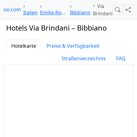
Via
elpoi.com
Suche
Teil
Italien
Emilia-Romagna
Bibbiano
Brindani
Hotels Via Brindani – Bibbiano
Hotelkarte
Preise & Verfügbarkeit
Straßenverzeichnis
FAQ