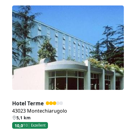
Zurück
Weiter
Hotel Terme
43023 Montechiarugolo
5,1 km
10,0
/10
Exzellent