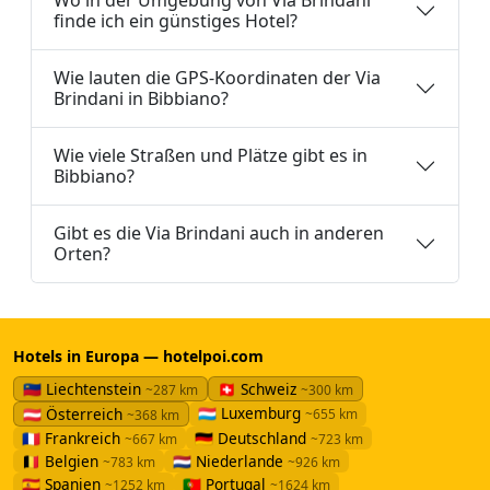
finde ich ein günstiges Hotel?
Wie lauten die GPS-Koordinaten der Via
Brindani in Bibbiano?
Wie viele Straßen und Plätze gibt es in
Bibbiano?
Gibt es die Via Brindani auch in anderen
Orten?
Hotels in Europa — hotelpoi.com
🇱🇮 Liechtenstein
🇨🇭 Schweiz
~287 km
~300 km
🇱🇺 Luxemburg
🇦🇹 Österreich
~655 km
~368 km
🇫🇷 Frankreich
🇩🇪 Deutschland
~667 km
~723 km
🇧🇪 Belgien
🇳🇱 Niederlande
~783 km
~926 km
🇪🇸 Spanien
🇵🇹 Portugal
~1252 km
~1624 km