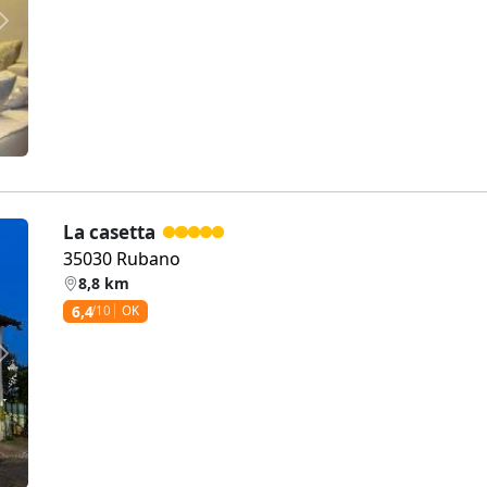
Weiter
La casetta
35030 Rubano
8,8 km
6,4
/10
OK
Weiter