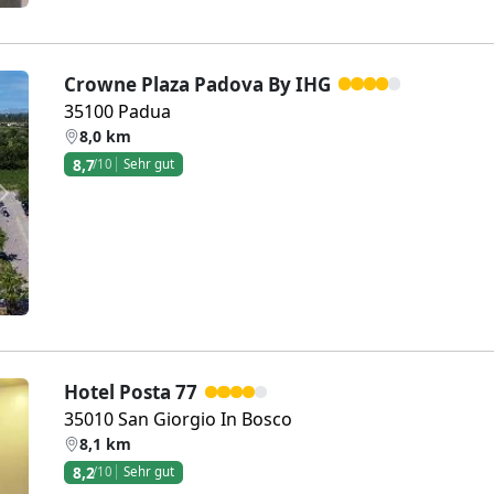
Crowne Plaza Padova By IHG
35100 Padua
8,0 km
8,7
/10
Sehr gut
Weiter
Hotel Posta 77
35010 San Giorgio In Bosco
8,1 km
8,2
/10
Sehr gut