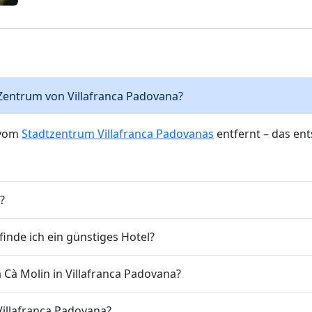
s Zentrum von Villafranca Padovana?
e vom
Stadtzentrum Villafranca Padovanas
entfernt – das en
?
inde ich ein günstiges Hotel?
 Cà Molin in Villafranca Padovana?
 Villafranca Padovana?