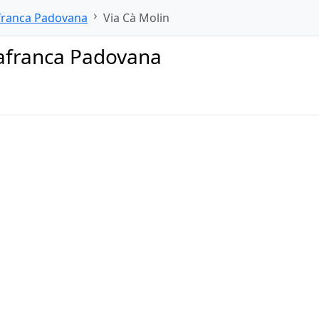
afranca Padovana
Via Cà Molin
llafranca Padovana