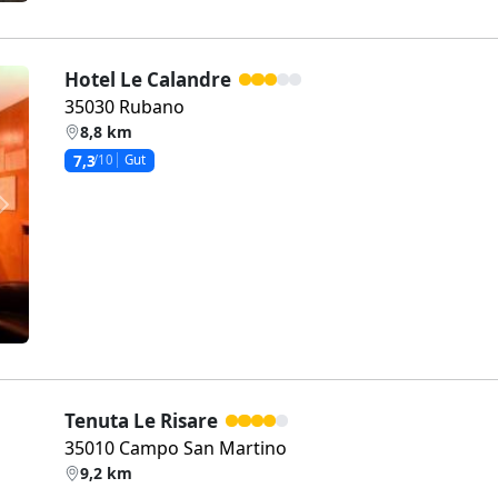
Hotel Le Calandre
35030 Rubano
8,8 km
7,3
/10
Gut
Weiter
Tenuta Le Risare
35010 Campo San Martino
9,2 km