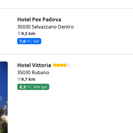
Hotel Pex Padova
35030 Selvazzano Dentro
9,3 km
7,6
/10
Gut
Hotel Vittoria
35030 Rubano
9,7 km
8,3
/10
Sehr gut
Weiter