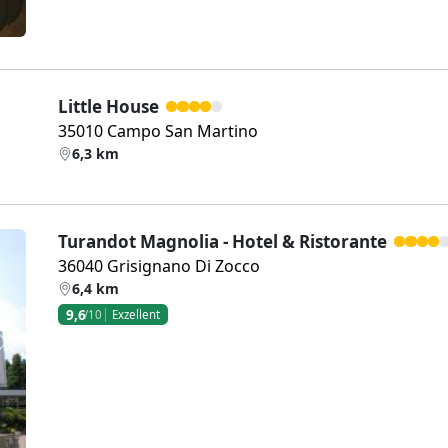
Little House
35010 Campo San Martino
6,3 km
Turandot Magnolia - Hotel & Ristorante
36040 Grisignano Di Zocco
6,4 km
9,6
/10
Exzellent
Weiter