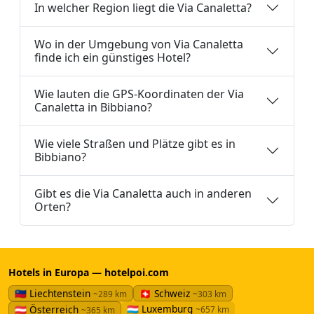
In welcher Region liegt die Via Canaletta?
Wo in der Umgebung von Via Canaletta
finde ich ein günstiges Hotel?
Wie lauten die GPS-Koordinaten der Via
Canaletta in Bibbiano?
Wie viele Straßen und Plätze gibt es in
Bibbiano?
Gibt es die Via Canaletta auch in anderen
Orten?
Hotels in Europa — hotelpoi.com
🇱🇮 Liechtenstein
🇨🇭 Schweiz
~289 km
~303 km
🇱🇺 Luxemburg
🇦🇹 Österreich
~657 km
~365 km