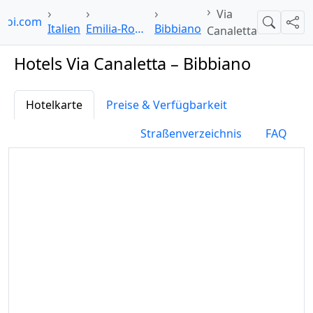
Via
lpoi.com
Suche
Teil
Italien
Emilia-Romagna
Bibbiano
Canaletta
Hotels Via Canaletta – Bibbiano
Hotelkarte
Preise & Verfügbarkeit
Straßenverzeichnis
FAQ