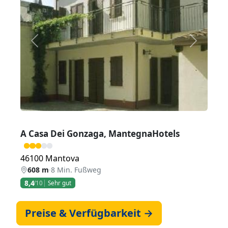
Zurück
Weiter
A Casa Dei Gonzaga, MantegnaHotels
46100 Mantova
608 m
·
8 Min. Fußweg
8,4
/10
Sehr gut
Preise & Verfügbarkeit →