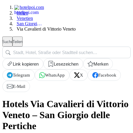
hotelpoi.com
Italien
Venetien
San Giorgio delle Pertiche
Via Cavalieri di Vittorio Veneto
Suche
Teilen
Link kopieren
Lesezeichen
Merken
Telegram
WhatsApp
X
Facebook
E-Mail
Hotels Via Cavalieri di Vittorio
Veneto – San Giorgio delle
Pertiche