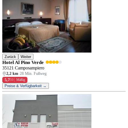
Zurück
Weiter
Hotel Al Pino Verde
35121 Camposampiero
2,2 km
·
28 Min. Fußweg
5,7
/10
Mäßig
Preise & Verfügbarkeit →