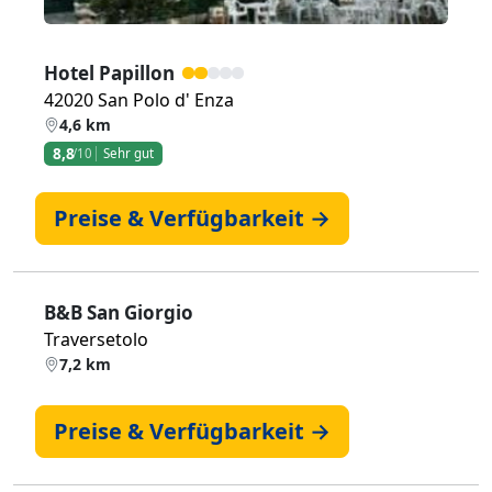
Hotel Papillon
42020 San Polo d' Enza
4,6 km
8,8
/10
Sehr gut
Preise & Verfügbarkeit →
B&B San Giorgio
Traversetolo
7,2 km
Preise & Verfügbarkeit →