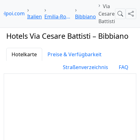
Via
telpoi.com
Cesare
Suche
Teil
Italien
Emilia-Romagna
Bibbiano
Battisti
Hotels Via Cesare Battisti – Bibbiano
Hotelkarte
Preise & Verfügbarkeit
Straßenverzeichnis
FAQ