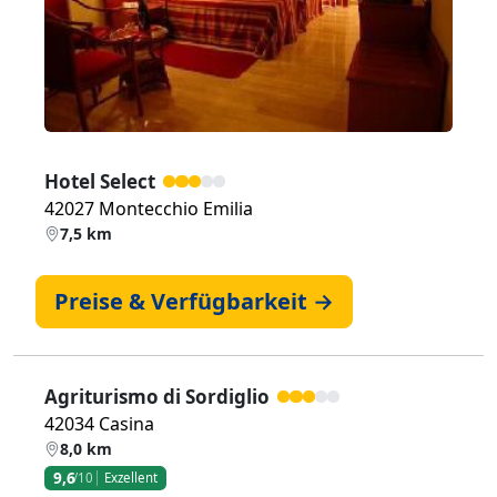
Hotel Select
42027 Montecchio Emilia
7,5 km
Preise & Verfügbarkeit →
Agriturismo di Sordiglio
42034 Casina
8,0 km
9,6
/10
Exzellent