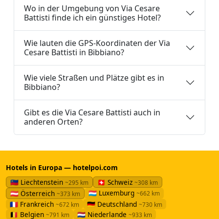
Wo in der Umgebung von Via Cesare
Battisti finde ich ein günstiges Hotel?
Wie lauten die GPS-Koordinaten der Via
Cesare Battisti in Bibbiano?
Wie viele Straßen und Plätze gibt es in
Bibbiano?
Gibt es die Via Cesare Battisti auch in
anderen Orten?
Hotels in Europa — hotelpoi.com
🇱🇮 Liechtenstein
🇨🇭 Schweiz
~295 km
~308 km
🇱🇺 Luxemburg
🇦🇹 Österreich
~662 km
~373 km
🇫🇷 Frankreich
🇩🇪 Deutschland
~672 km
~730 km
🇧🇪 Belgien
🇳🇱 Niederlande
~791 km
~933 km