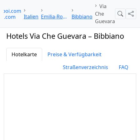
Via
elpoi.com
Che
Suche
Teil
Italien
Emilia-Romagna
Bibbiano
Guevara
Hotels Via Che Guevara – Bibbiano
Hotelkarte
Preise & Verfügbarkeit
Straßenverzeichnis
FAQ