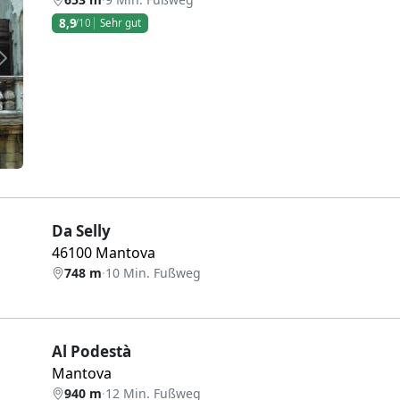
8,9
/10
Sehr gut
Weiter
Da Selly
46100 Mantova
748 m
·
10 Min. Fußweg
Al Podestà
Mantova
940 m
·
12 Min. Fußweg