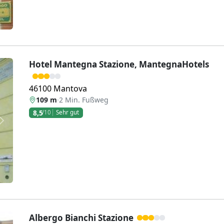
Hotel Mantegna Stazione, MantegnaHotels
46100 Mantova
109 m
·
2 Min. Fußweg
8,5
/10
Sehr gut
Weiter
Albergo Bianchi Stazione