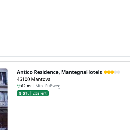
Antico Residence, MantegnaHotels
46100 Mantova
62 m
·
1 Min. Fußweg
9,0
/10
Exzellent
Weiter