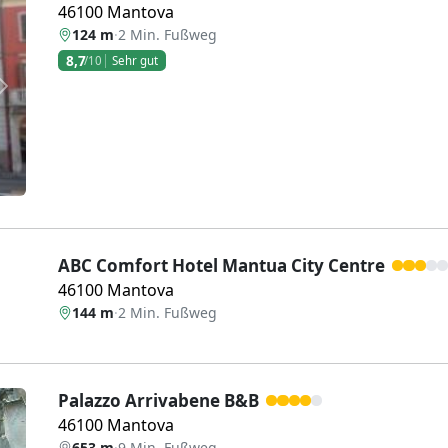
46100 Mantova
124 m
·
2 Min. Fußweg
8,7
/10
Sehr gut
Weiter
ABC Comfort Hotel Mantua City Centre
46100 Mantova
144 m
·
2 Min. Fußweg
Palazzo Arrivabene B&B
46100 Mantova
653 m
·
9 Min. Fußweg