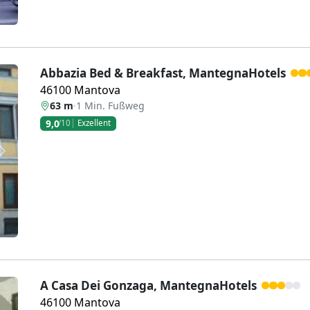
Abbazia Bed & Breakfast, MantegnaHotels
46100 Mantova
63 m
·
1 Min. Fußweg
9,0
/10
Exzellent
Weiter
A Casa Dei Gonzaga, MantegnaHotels
46100 Mantova