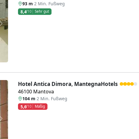
93 m
·
2 Min. Fußweg
8,4
/10
Sehr gut
Weiter
Hotel Antica Dimora, MantegnaHotels
46100 Mantova
104 m
·
2 Min. Fußweg
5,6
/10
Mäßig
Weiter