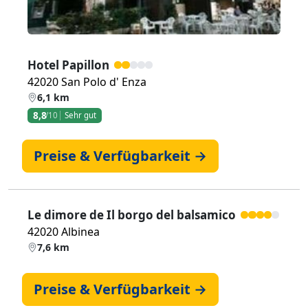
Hotel Papillon
42020 San Polo d' Enza
6,1 km
8,8
/10
Sehr gut
Preise & Verfügbarkeit →
Le dimore de Il borgo del balsamico
42020 Albinea
7,6 km
Preise & Verfügbarkeit →