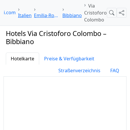
Via
poi.com
Cristoforo
Suche
Teil
Italien
Emilia-Romagna
Bibbiano
Colombo
Hotels Via Cristoforo Colombo –
Bibbiano
Hotelkarte
Preise & Verfügbarkeit
Straßenverzeichnis
FAQ