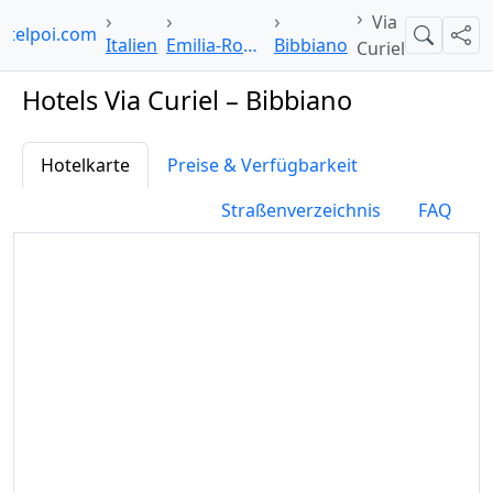
Via
otelpoi.com
Suche
Teil
Italien
Emilia-Romagna
Bibbiano
Curiel
Hotels Via Curiel – Bibbiano
Hotelkarte
Preise & Verfügbarkeit
Straßenverzeichnis
FAQ