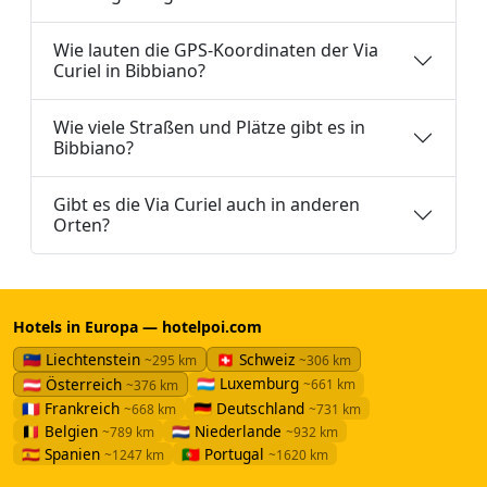
Wie lauten die GPS-Koordinaten der Via
Curiel in Bibbiano?
Wie viele Straßen und Plätze gibt es in
Bibbiano?
Gibt es die Via Curiel auch in anderen
Orten?
Hotels in Europa — hotelpoi.com
🇱🇮 Liechtenstein
🇨🇭 Schweiz
~295 km
~306 km
🇱🇺 Luxemburg
🇦🇹 Österreich
~661 km
~376 km
🇫🇷 Frankreich
🇩🇪 Deutschland
~668 km
~731 km
🇧🇪 Belgien
🇳🇱 Niederlande
~789 km
~932 km
🇪🇸 Spanien
🇵🇹 Portugal
~1247 km
~1620 km