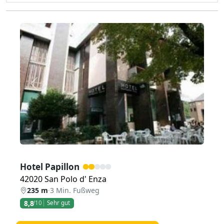
Zurück
Weiter
Hotel Papillon
42020 San Polo d' Enza
235 m
·
3 Min. Fußweg
8,8
/10
Sehr gut