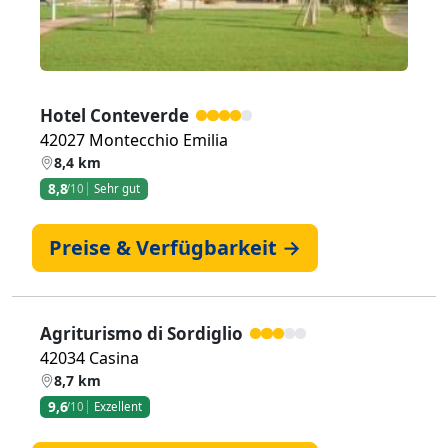
Hotel Conteverde
42027 Montecchio Emilia
8,4 km
8,8
/10
Sehr gut
Preise & Verfügbarkeit →
Agriturismo di Sordiglio
42034 Casina
8,7 km
9,6
/10
Exzellent