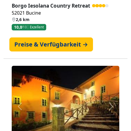
Borgo Iesolana Country Retreat
52021 Bucine
2,6 km
10,0
/10
Exzellent
Preise & Verfügbarkeit →
Zurück
Weiter