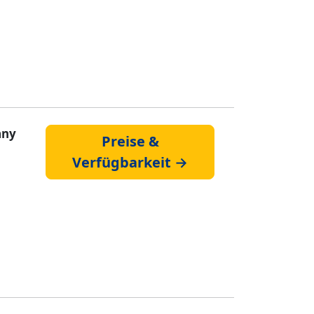
any
Preise &
Verfügbarkeit →