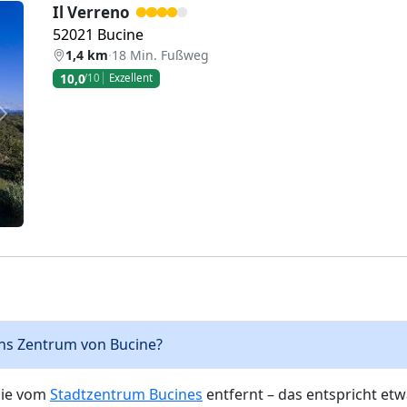
Il Verreno
52021 Bucine
1,4 km
·
18 Min. Fußweg
10,0
/10
Exzellent
Weiter
s ins Zentrum von Bucine?
inie vom
Stadtzentrum Bucines
entfernt – das entspricht et