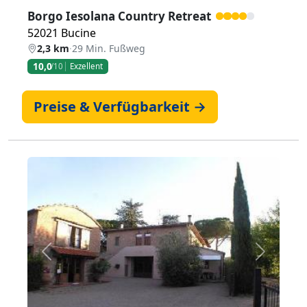
Borgo Iesolana Country Retreat
52021 Bucine
2,3 km
·
29 Min. Fußweg
10,0
/10
Exzellent
Preise & Verfügbarkeit →
Zurück
Weiter