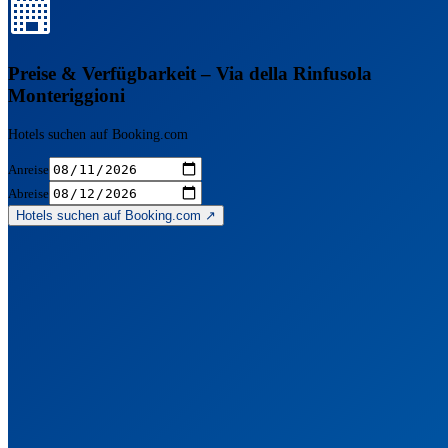
Preise & Verfügbarkeit – Via della Rinfusola
Monteriggioni
Hotels suchen auf Booking.com
Anreise
Abreise
Hotels suchen auf Booking.com ↗