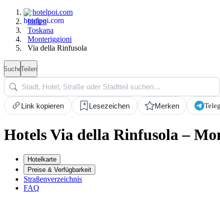
hotelpoi.com
Italien
Toskana
Monteriggioni
Via della Rinfusola
Suche
Teilen
Tele
Link kopieren
Lesezeichen
Merken
Hotels Via della Rinfusola – Mo
Hotelkarte
Preise & Verfügbarkeit
Straßenverzeichnis
FAQ