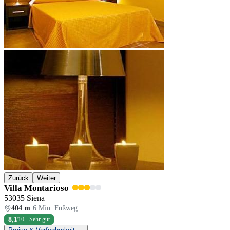
Zurück
Weiter
Villa Montarioso
53035 Siena
404 m
·
6 Min. Fußweg
8,1
/10
Sehr gut