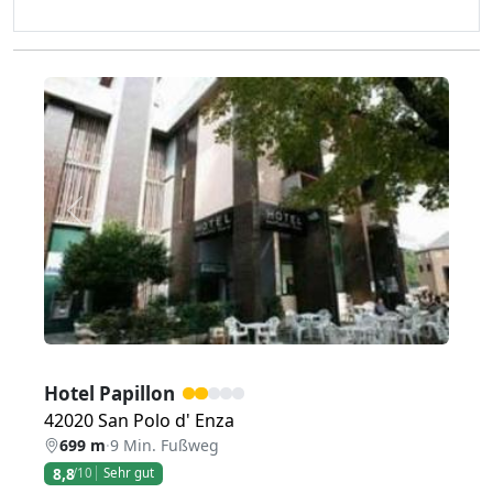
Zurück
Weiter
Hotel Papillon
42020 San Polo d' Enza
699 m
·
9 Min. Fußweg
8,8
/10
Sehr gut