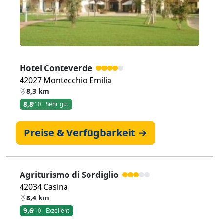
Hotel Conteverde
42027 Montecchio Emilia
8,3 km
8,8
/10
Sehr gut
Preise & Verfügbarkeit →
Agriturismo di Sordiglio
42034 Casina
8,4 km
9,6
/10
Exzellent