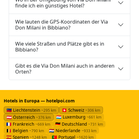
finde ich ein günstiges Hotel?
Wie lauten die GPS-Koordinaten der Via
Don Milani in Bibbiano?
Wie viele Straßen und Plätze gibt es in
Bibbiano?
Gibt es die Via Don Milani auch in anderen
Orten?
Hotels in Europa — hotelpoi.com
🇱🇮 Liechtenstein
🇨🇭 Schweiz
~295 km
~306 km
🇱🇺 Luxemburg
🇦🇹 Österreich
~661 km
~376 km
🇫🇷 Frankreich
🇩🇪 Deutschland
~669 km
~731 km
🇧🇪 Belgien
🇳🇱 Niederlande
~790 km
~933 km
🇪🇸 Spanien
🇵🇹 Portugal
~1248 km
~1620 km