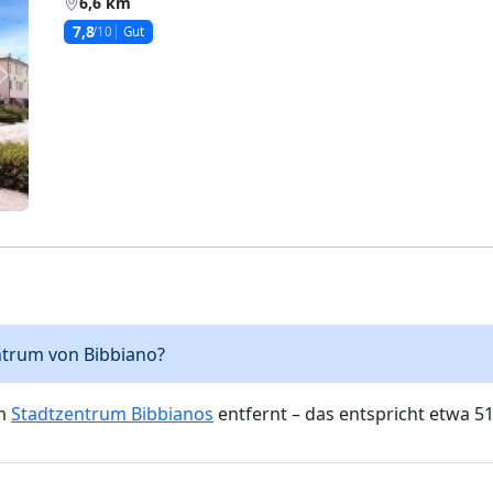
6,6 km
7,8
/10
Gut
Weiter
Zentrum von Bibbiano?
om
Stadtzentrum Bibbianos
entfernt – das entspricht etwa 5