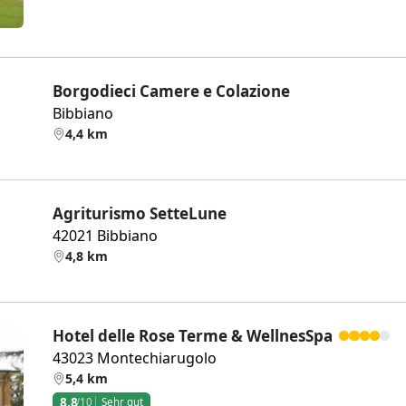
Borgodieci Camere e Colazione
Bibbiano
4,4 km
Agriturismo SetteLune
42021 Bibbiano
4,8 km
Hotel delle Rose Terme & WellnesSpa
43023 Montechiarugolo
5,4 km
8,8
/10
Sehr gut