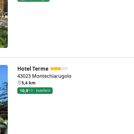
Weiter
Hotel Terme
43023 Montechiarugolo
5,4 km
10,0
/10
Exzellent
Weiter