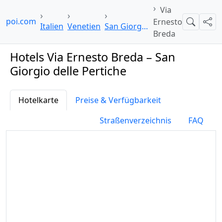
Via
elpoi.com
Ernesto
Suche
Teil
Italien
Venetien
San Giorgio delle Pertiche
Breda
Hotels Via Ernesto Breda – San
Giorgio delle Pertiche
Hotelkarte
Preise & Verfügbarkeit
Straßenverzeichnis
FAQ