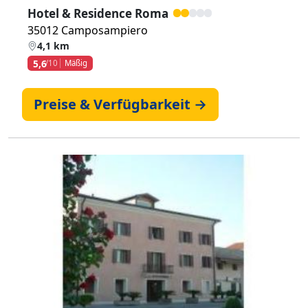
Hotel & Residence Roma
35012 Camposampiero
4,1 km
5,6
/10
Mäßig
Preise & Verfügbarkeit →
Zurück
Weiter