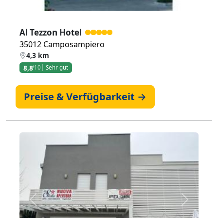
Al Tezzon Hotel
35012 Camposampiero
4,3 km
8,8
/10
Sehr gut
Preise & Verfügbarkeit →
Zurück
Weiter