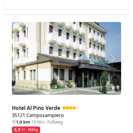
Zurück
Weiter
Hotel Al Pino Verde
35121 Camposampiero
1,0 km
·
13 Min. Fußweg
5,7
/10
Mäßig