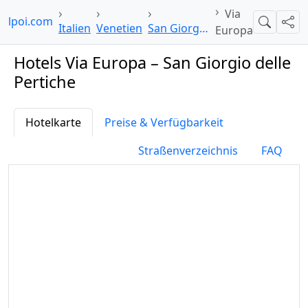
Via
telpoi.com
Suche
Teil
Italien
Venetien
San Giorgio delle Pertiche
Europa
Hotels Via Europa – San Giorgio delle
Pertiche
Hotelkarte
Preise & Verfügbarkeit
Straßenverzeichnis
FAQ