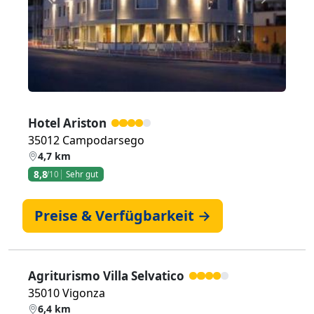
Zurück
Weiter
Hotel Ariston
35012 Campodarsego
4,7 km
8,8
/10
Sehr gut
Preise & Verfügbarkeit →
Agriturismo Villa Selvatico
35010 Vigonza
6,4 km