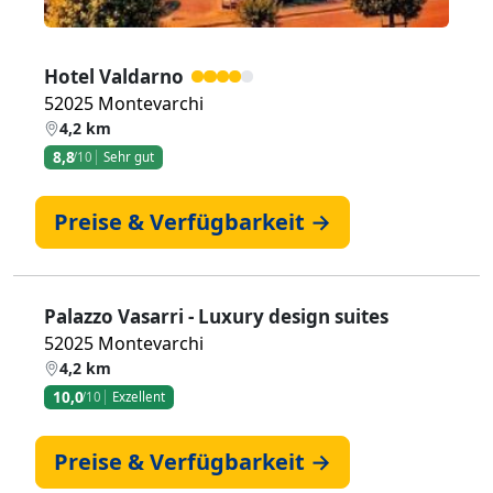
Hotel Valdarno
52025 Montevarchi
4,2 km
8,8
/10
Sehr gut
Preise & Verfügbarkeit →
Palazzo Vasarri - Luxury design suites
52025 Montevarchi
4,2 km
10,0
/10
Exzellent
Preise & Verfügbarkeit →