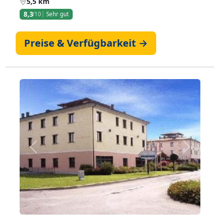
5,5 km
8,3
/10
Sehr gut
Preise & Verfügbarkeit →
Zurück
Weiter