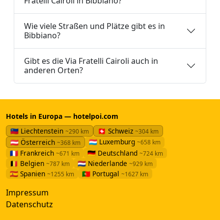
Fratelli Cairoli in Bibbiano?
Wie viele Straßen und Plätze gibt es in
Bibbiano?
Gibt es die Via Fratelli Cairoli auch in
anderen Orten?
Hotels in Europa — hotelpoi.com
🇱🇮 Liechtenstein
🇨🇭 Schweiz
~290 km
~304 km
🇱🇺 Luxemburg
🇦🇹 Österreich
~658 km
~368 km
🇫🇷 Frankreich
🇩🇪 Deutschland
~671 km
~724 km
🇧🇪 Belgien
🇳🇱 Niederlande
~787 km
~929 km
🇪🇸 Spanien
🇵🇹 Portugal
~1255 km
~1627 km
Impressum
Datenschutz