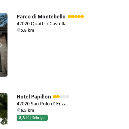
Parco di Montebello
42020 Quattro Castella
5,8 km
Weiter
Hotel Papillon
42020 San Polo d' Enza
6,5 km
8,8
/10
Sehr gut
Weiter