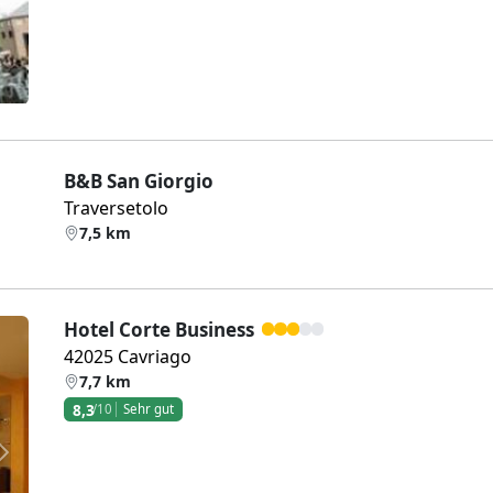
B&B San Giorgio
Traversetolo
7,5 km
Hotel Corte Business
42025 Cavriago
7,7 km
8,3
/10
Sehr gut
Weiter