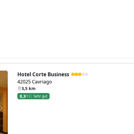
Hotel Corte Business
42025 Cavriago
3,5 km
8,3
/10
Sehr gut
Weiter