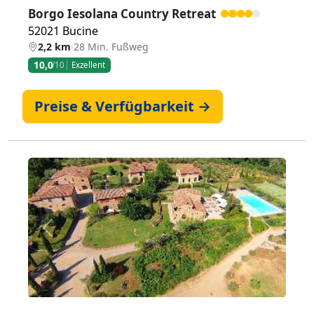
Borgo Iesolana Country Retreat
52021 Bucine
2,2 km
·
28 Min. Fußweg
10,0
/10
Exzellent
Preise & Verfügbarkeit →
Zurück
Weiter