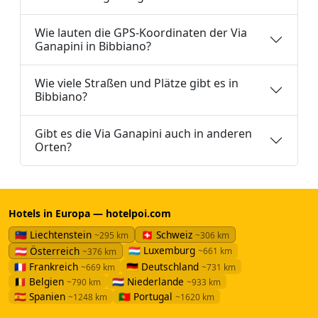
Wie lauten die GPS-Koordinaten der Via
Ganapini in Bibbiano?
Wie viele Straßen und Plätze gibt es in
Bibbiano?
Gibt es die Via Ganapini auch in anderen
Orten?
Hotels in Europa — hotelpoi.com
🇱🇮 Liechtenstein
🇨🇭 Schweiz
~295 km
~306 km
🇱🇺 Luxemburg
🇦🇹 Österreich
~661 km
~376 km
🇫🇷 Frankreich
🇩🇪 Deutschland
~669 km
~731 km
🇧🇪 Belgien
🇳🇱 Niederlande
~790 km
~933 km
🇪🇸 Spanien
🇵🇹 Portugal
~1248 km
~1620 km