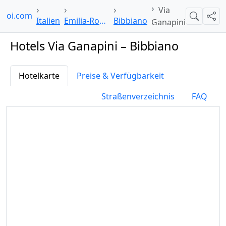
Via
lpoi.com
Suche
Teil
Italien
Emilia-Romagna
Bibbiano
Ganapini
Hotels Via Ganapini – Bibbiano
Hotelkarte
Preise & Verfügbarkeit
Straßenverzeichnis
FAQ