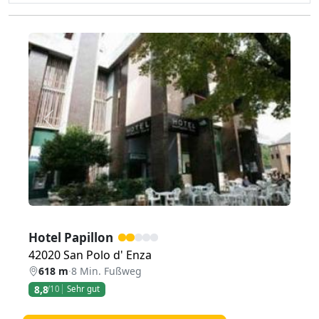
Zurück
Weiter
Hotel Papillon
42020 San Polo d' Enza
618 m
·
8 Min. Fußweg
8,8
/10
Sehr gut