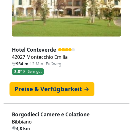
Hotel Conteverde
42027 Montecchio Emilia
934 m
·
12 Min. Fußweg
8,8
/10
Sehr gut
Preise & Verfügbarkeit →
Borgodieci Camere e Colazione
Bibbiano
4,8 km