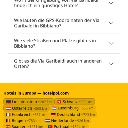
finde ich ein günstiges Hotel?
Wie lauten die GPS-Koordinaten der Via
Garibaldi in Bibbiano?
Wie viele Straßen und Plätze gibt es in
Bibbiano?
Gibt es die Via Garibaldi auch in anderen
Orten?
Hotels in Europa — hotelpoi.com
🇱🇮 Liechtenstein
🇨🇭 Schweiz
~287 km
~300 km
🇱🇺 Luxemburg
🇦🇹 Österreich
~655 km
~368 km
🇫🇷 Frankreich
🇩🇪 Deutschland
~667 km
~723 km
🇧🇪 Belgien
🇳🇱 Niederlande
~783 km
~926 km
🇪🇸 Spanien
🇵🇹 Portugal
~1251 km
~1624 km