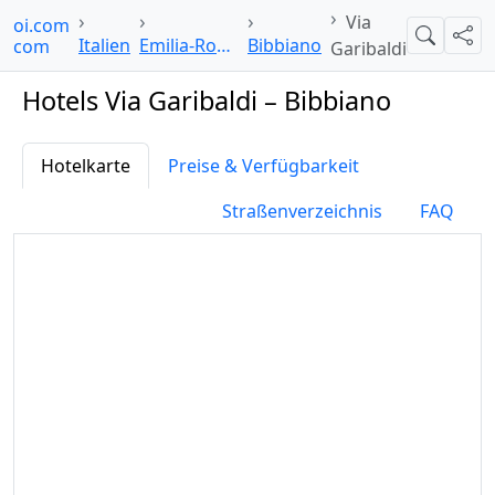
Via
lpoi.com
Suche
Teil
Italien
Emilia-Romagna
Bibbiano
Garibaldi
Hotels Via Garibaldi – Bibbiano
Hotelkarte
Preise & Verfügbarkeit
Straßenverzeichnis
FAQ