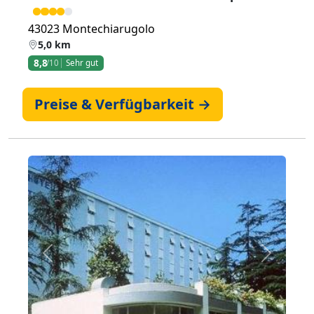
43023 Montechiarugolo
5,0 km
8,8
/10
Sehr gut
Preise & Verfügbarkeit →
Zurück
Weiter