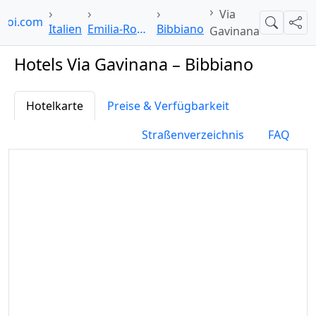
Via
lpoi.com
Suche
Teil
Italien
Emilia-Romagna
Bibbiano
Gavinana
Hotels Via Gavinana – Bibbiano
Hotelkarte
Preise & Verfügbarkeit
Straßenverzeichnis
FAQ