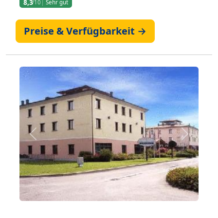
8,3
/10
Sehr gut
Preise & Verfügbarkeit →
Zurück
Weiter