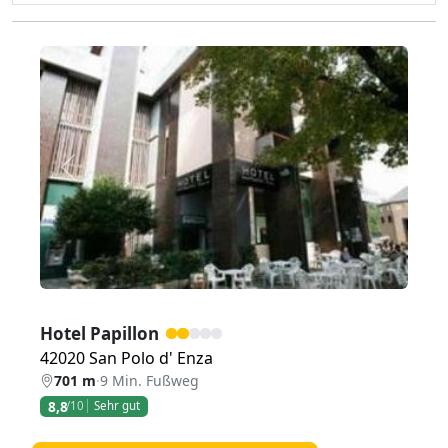
Zurück
Weiter
Hotel Papillon
42020 San Polo d' Enza
701 m
·
9 Min. Fußweg
8,8
/10
Sehr gut