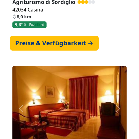
Agriturismo di Sordiglio
42034 Casina
8,0 km
9,6
/10
Exzellent
Preise & Verfügbarkeit →
Zurück
Weiter