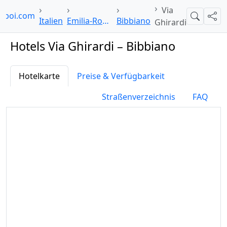
Via
elpoi.com
Suche
Teil
Italien
Emilia-Romagna
Bibbiano
Ghirardi
Hotels Via Ghirardi – Bibbiano
Hotelkarte
Preise & Verfügbarkeit
Straßenverzeichnis
FAQ