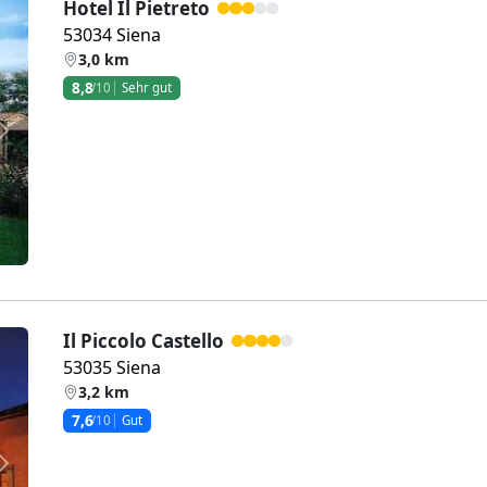
Hotel Il Pietreto
53034 Siena
3,0 km
8,8
/10
Sehr gut
Weiter
Il Piccolo Castello
53035 Siena
3,2 km
7,6
/10
Gut
Weiter