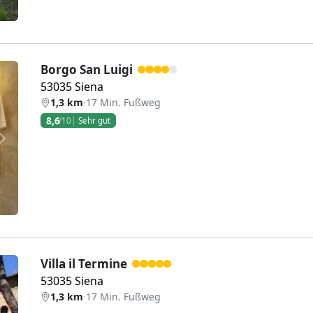
Borgo San Luigi
53035 Siena
1,3 km
·
17 Min. Fußweg
8,6
/10
Sehr gut
Weiter
Villa il Termine
53035 Siena
1,3 km
·
17 Min. Fußweg