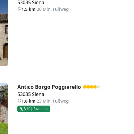
53035 Siena
1,5 km
·
20 Min. Fußweg
Weiter
Antico Borgo Poggiarello
53035 Siena
1,8 km
·
23 Min. Fußweg
9,3
/10
Exzellent
Weiter