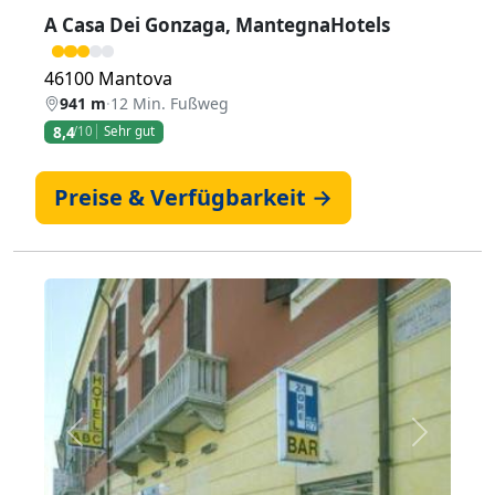
A Casa Dei Gonzaga, MantegnaHotels
46100 Mantova
941 m
·
12 Min. Fußweg
8,4
/10
Sehr gut
Preise & Verfügbarkeit →
Zurück
Weiter