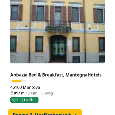
Zurück
Weiter
Abbazia Bed & Breakfast, MantegnaHotels
46100 Mantova
917 m
·
12 Min. Fußweg
9,0
/10
Exzellent
Preise & Verfügbarkeit →