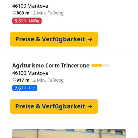
46100 Mantova
880 m
·
12 Min. Fußweg
5,6
/10
Mäßig
Preise & Verfügbarkeit →
Agriturismo Corte Trincerone
46100 Mantova
917 m
·
12 Min. Fußweg
7,6
/10
Gut
Preise & Verfügbarkeit →