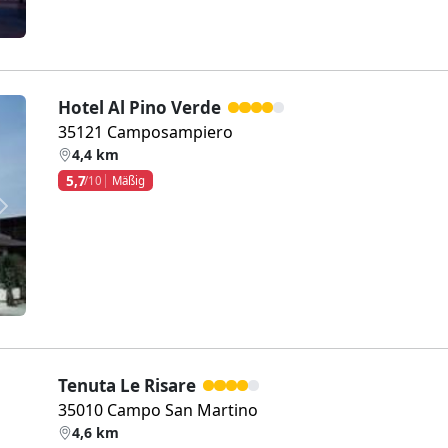
Hotel Al Pino Verde
35121 Camposampiero
4,4 km
5,7
/10
Mäßig
Weiter
Tenuta Le Risare
35010 Campo San Martino
4,6 km