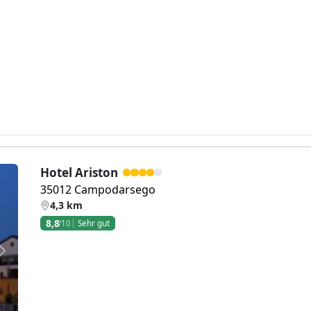
Hotel Ariston
35012 Campodarsego
4,3 km
8,8
/10
Sehr gut
Weiter