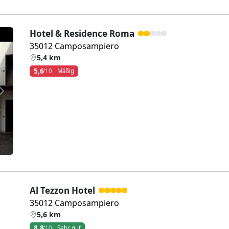
Hotel & Residence Roma
35012 Camposampiero
5,4 km
5,6
/10
Mäßig
Weiter
Al Tezzon Hotel
35012 Camposampiero
5,6 km
8,8
/10
Sehr gut