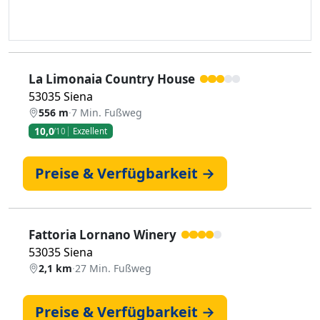
La Limonaia Country House
53035 Siena
556 m
·
7 Min. Fußweg
10,0
/10
Exzellent
Preise & Verfügbarkeit →
Fattoria Lornano Winery
53035 Siena
2,1 km
·
27 Min. Fußweg
Preise & Verfügbarkeit →