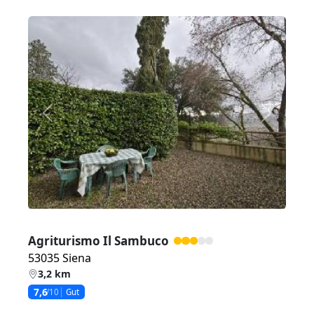
Zurück
Weiter
Agriturismo Il Sambuco
53035 Siena
3,2 km
7,6
/10
Gut