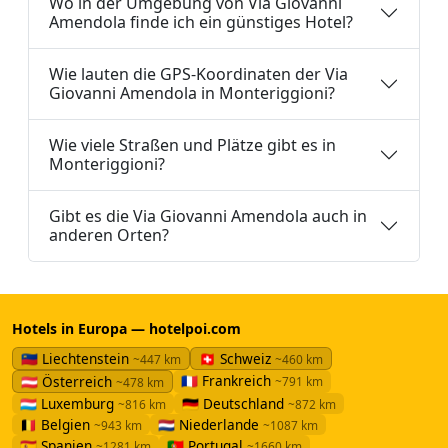
Wo in der Umgebung von Via Giovanni
Amendola finde ich ein günstiges Hotel?
Wie lauten die GPS-Koordinaten der Via
Giovanni Amendola in Monteriggioni?
Wie viele Straßen und Plätze gibt es in
Monteriggioni?
Gibt es die Via Giovanni Amendola auch in
anderen Orten?
Hotels in Europa — hotelpoi.com
🇱🇮 Liechtenstein
🇨🇭 Schweiz
~447 km
~460 km
🇫🇷 Frankreich
🇦🇹 Österreich
~791 km
~478 km
🇱🇺 Luxemburg
🇩🇪 Deutschland
~816 km
~872 km
🇧🇪 Belgien
🇳🇱 Niederlande
~943 km
~1087 km
🇪🇸 Spanien
🇵🇹 Portugal
~1281 km
~1660 km