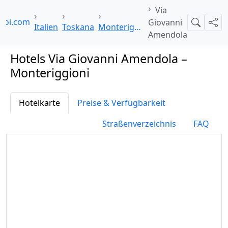
Via
lpoi.com
Giovanni
Suche
Teil
Italien
Toskana
Monteriggioni
Amendola
Hotels Via Giovanni Amendola –
Monteriggioni
Hotelkarte
Preise & Verfügbarkeit
Straßenverzeichnis
FAQ