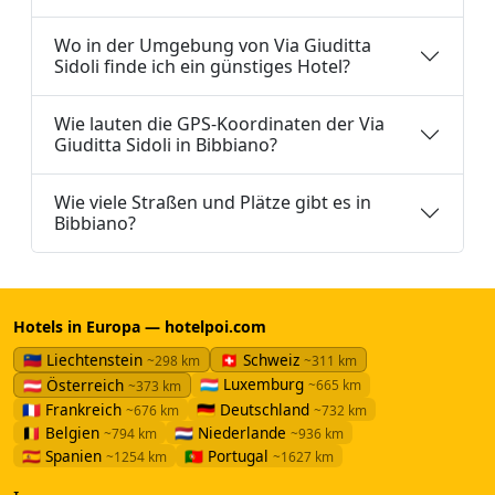
Wo in der Umgebung von Via Giuditta
Sidoli finde ich ein günstiges Hotel?
Wie lauten die GPS-Koordinaten der Via
Giuditta Sidoli in Bibbiano?
Wie viele Straßen und Plätze gibt es in
Bibbiano?
Hotels in Europa — hotelpoi.com
🇱🇮 Liechtenstein
🇨🇭 Schweiz
~298 km
~311 km
🇱🇺 Luxemburg
🇦🇹 Österreich
~665 km
~373 km
🇫🇷 Frankreich
🇩🇪 Deutschland
~676 km
~732 km
🇧🇪 Belgien
🇳🇱 Niederlande
~794 km
~936 km
🇪🇸 Spanien
🇵🇹 Portugal
~1254 km
~1627 km