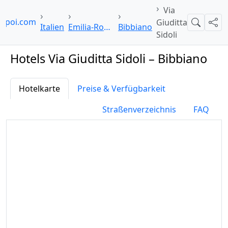
Via
elpoi.com
Giuditta
Suche
Teil
Italien
Emilia-Romagna
Bibbiano
Sidoli
Hotels Via Giuditta Sidoli – Bibbiano
Hotelkarte
Preise & Verfügbarkeit
Straßenverzeichnis
FAQ