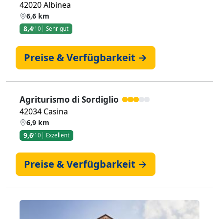
42020 Albinea
6,6 km
8,4
/10
Sehr gut
Preise & Verfügbarkeit →
Agriturismo di Sordiglio
42034 Casina
6,9 km
9,6
/10
Exzellent
Preise & Verfügbarkeit →