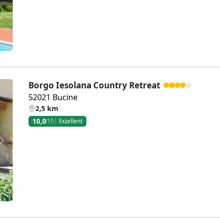
Borgo Iesolana Country Retreat
52021 Bucine
2,5 km
10,0
/10
Exzellent
Weiter