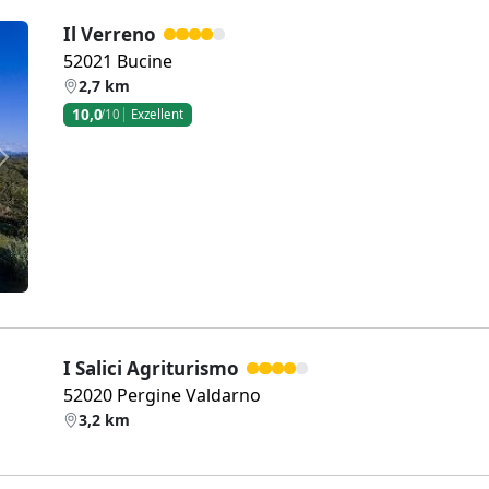
Il Verreno
52021 Bucine
2,7 km
10,0
/10
Exzellent
Weiter
I Salici Agriturismo
52020 Pergine Valdarno
3,2 km