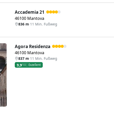
Accademia 21
46100 Mantova
836 m
·
11 Min. Fußweg
Agora Residenza
46100 Mantova
837 m
·
11 Min. Fußweg
9,9
/10
Exzellent
Weiter