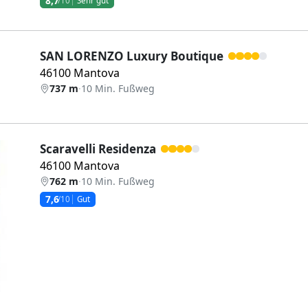
8,7
/10
Sehr gut
SAN LORENZO Luxury Boutique
46100 Mantova
737 m
·
10 Min. Fußweg
Scaravelli Residenza
46100 Mantova
762 m
·
10 Min. Fußweg
7,6
/10
Gut
Weiter