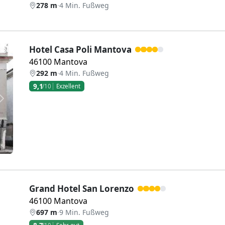
278 m
·
4 Min. Fußweg
Hotel Casa Poli Mantova
46100 Mantova
292 m
·
4 Min. Fußweg
9,1
/10
Exzellent
Weiter
Grand Hotel San Lorenzo
46100 Mantova
697 m
·
9 Min. Fußweg