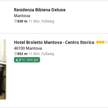
Residenza Bibiena Deluxe
Mantova
839 m
·
11 Min. Fußweg
Hotel Broletto Mantova - Centro Storico
46100 Mantova
852 m
·
11 Min. Fußweg
8,7
/10
Sehr gut
Weiter