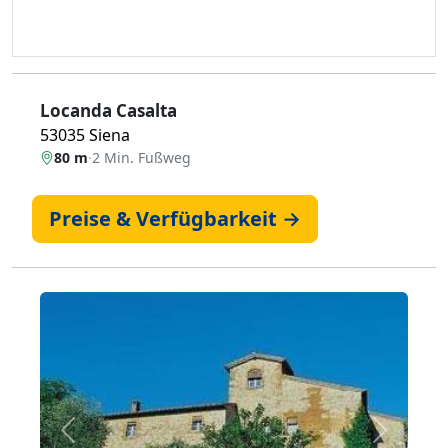
Locanda Casalta
53035 Siena
80 m
·
2 Min. Fußweg
Preise & Verfügbarkeit →
Zurück
Weiter