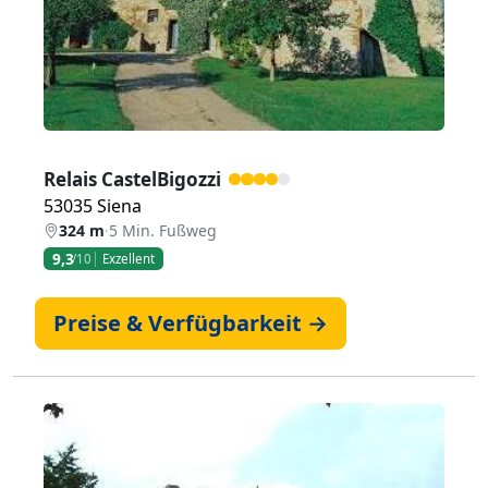
Relais CastelBigozzi
53035 Siena
324 m
·
5 Min. Fußweg
9,3
/10
Exzellent
Preise & Verfügbarkeit →