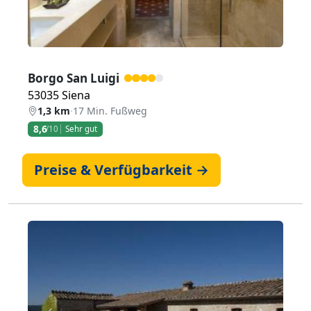
Borgo San Luigi
53035 Siena
1,3 km
·
17 Min. Fußweg
8,6
/10
Sehr gut
Preise & Verfügbarkeit →