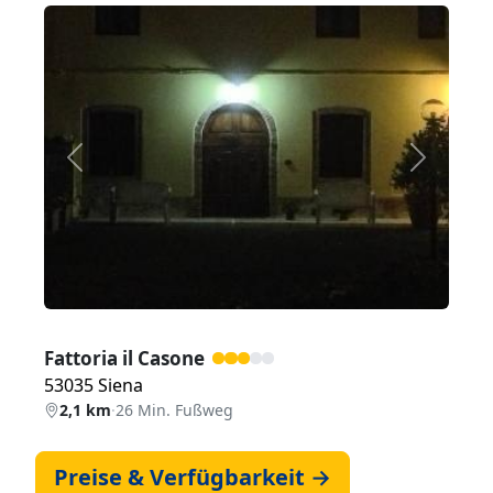
Zurück
Weiter
Fattoria il Casone
53035 Siena
2,1 km
·
26 Min. Fußweg
Preise & Verfügbarkeit →