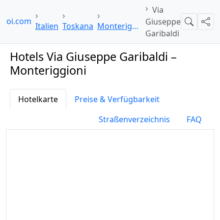
Via
lpoi.com
Giuseppe
Suche
Teil
Italien
Toskana
Monteriggioni
Garibaldi
Hotels Via Giuseppe Garibaldi –
Monteriggioni
Hotelkarte
Preise & Verfügbarkeit
Straßenverzeichnis
FAQ