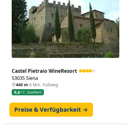
Zurück
Weiter
Castel Pietraio WineResort
53035 Siena
440 m
·
6 Min. Fußweg
9,6
/10
Exzellent
Preise & Verfügbarkeit →