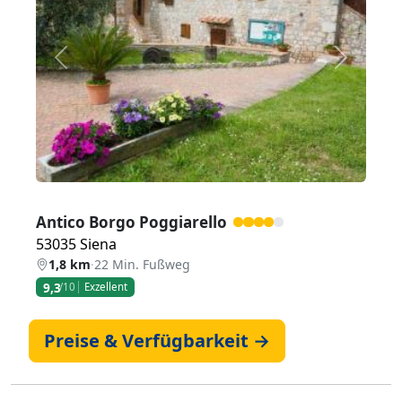
Zurück
Weiter
Antico Borgo Poggiarello
53035 Siena
1,8 km
·
22 Min. Fußweg
9,3
/10
Exzellent
Preise & Verfügbarkeit →