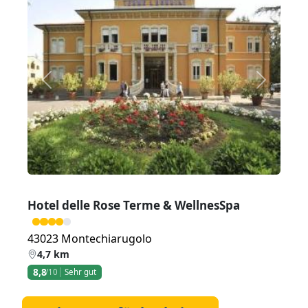
Zurück
Weiter
Hotel delle Rose Terme & WellnesSpa
43023 Montechiarugolo
4,7 km
8,8
/10
Sehr gut