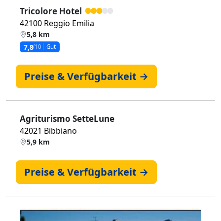
Tricolore Hotel
42100 Reggio Emilia
5,8 km
7,8
/10
Gut
Preise & Verfügbarkeit →
Agriturismo SetteLune
42021 Bibbiano
5,9 km
Preise & Verfügbarkeit →