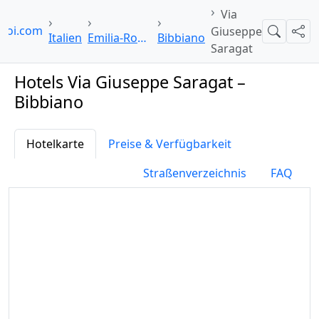
Via
lpoi.com
Giuseppe
Suche
Teil
Italien
Emilia-Romagna
Bibbiano
Saragat
Hotels Via Giuseppe Saragat –
Bibbiano
Hotelkarte
Preise & Verfügbarkeit
Straßenverzeichnis
FAQ