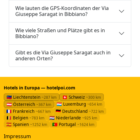
Wie lauten die GPS-Koordinaten der Via
Giuseppe Saragat in Bibbiano?
Wie viele Straßen und Plätze gibt es in
Bibbiano?
Gibt es die Via Giuseppe Saragat auch in
anderen Orten?
Hotels in Europa — hotelpoi.com
🇱🇮 Liechtenstein
🇨🇭 Schweiz
~287 km
~300 km
🇱🇺 Luxemburg
🇦🇹 Österreich
~654 km
~367 km
🇫🇷 Frankreich
🇩🇪 Deutschland
~667 km
~722 km
🇧🇪 Belgien
🇳🇱 Niederlande
~783 km
~925 km
🇪🇸 Spanien
🇵🇹 Portugal
~1252 km
~1624 km
Impressum