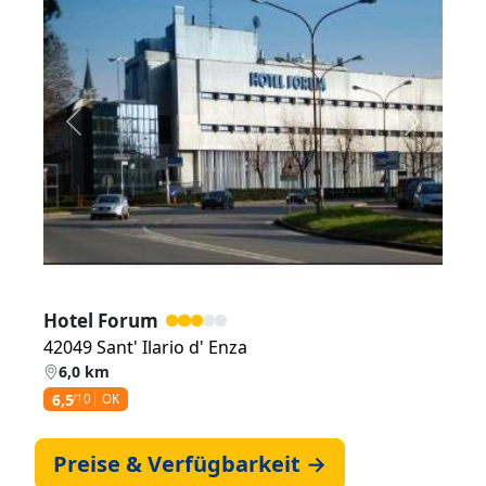
Zurück
Weiter
Hotel Forum
42049 Sant' Ilario d' Enza
6,0 km
6,5
/10
OK
Preise & Verfügbarkeit →