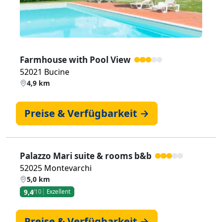
Farmhouse with Pool View
52021 Bucine
4,9 km
Preise & Verfügbarkeit →
Palazzo Mari suite & rooms b&b
52025 Montevarchi
5,0 km
9,4
/10
Exzellent
Preise & Verfügbarkeit →