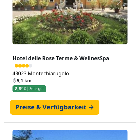
Zurück
Weiter
Hotel delle Rose Terme & WellnesSpa
43023 Montechiarugolo
5,1 km
8,8
/10
Sehr gut
Preise & Verfügbarkeit →