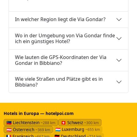
In welcher Region liegt die Via Gondar?
Wo in der Umgebung von Via Gondar finde
ich ein günstiges Hotel?
Wie lauten die GPS-Koordinaten der Via
Gondar in Bibbiano?
Wie viele Straßen und Plätze gibt es in
Bibbiano?
Hotels in Europa — hotelpoi.com
🇱🇮 Liechtenstein
🇨🇭 Schweiz
~288 km
~300 km
🇱🇺 Luxemburg
🇦🇹 Österreich
~655 km
~369 km
🇫🇷 Frankreich
🇩🇪 Deutschland
~667 km
~724 km