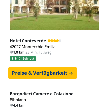
Hotel Conteverde
42027 Montecchio Emilia
1,8 km
·
23 Min. Fußweg
8,8
/10
Sehr gut
Preise & Verfügbarkeit →
Borgodieci Camere e Colazione
Bibbiano
4,4 km