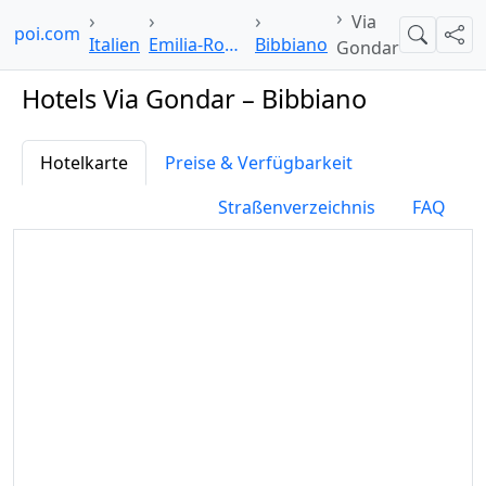
Via
elpoi.com
Suche
Teil
Italien
Emilia-Romagna
Bibbiano
Gondar
Hotels Via Gondar – Bibbiano
Hotelkarte
Preise & Verfügbarkeit
Straßenverzeichnis
FAQ