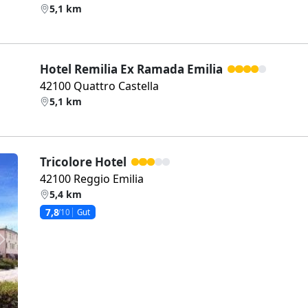
5,1 km
Hotel Remilia Ex Ramada Emilia
42100 Quattro Castella
5,1 km
Tricolore Hotel
42100 Reggio Emilia
5,4 km
7,8
/10
Gut
Weiter