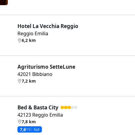
Hotel La Vecchia Reggio
Reggio Emilia
6,2 km
Agriturismo SetteLune
42021 Bibbiano
7,2 km
Bed & Basta City
42123 Reggio Emilia
7,8 km
7,6
/10
Gut