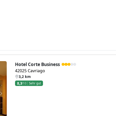
Hotel Corte Business
42025 Cavriago
3,2 km
8,3
/10
Sehr gut
Weiter