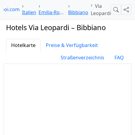
Via
lpoi.com
Suche
Teil
Italien
Emilia-Romagna
Bibbiano
Leopardi
Hotels Via Leopardi – Bibbiano
Hotelkarte
Preise & Verfügbarkeit
Straßenverzeichnis
FAQ