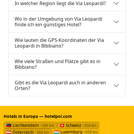
In welcher Region liegt die Via Leopardi?
Wo in der Umgebung von Via Leopardi
finde ich ein günstiges Hotel?
Wie lauten die GPS-Koordinaten der Via
Leopardi in Bibbiano?
Wie viele Straßen und Plätze gibt es in
Bibbiano?
Gibt es die Via Leopardi auch in anderen
Orten?
Hotels in Europa — hotelpoi.com
🇱🇮 Liechtenstein
🇨🇭 Schweiz
~289 km
~304 km
🇱🇺 Luxemburg
🇦🇹 Österreich
~658 km
~366 km