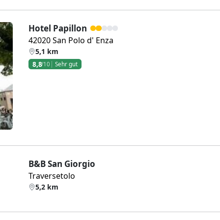
Hotel Papillon
42020 San Polo d' Enza
5,1 km
8,8
/10
Sehr gut
Weiter
B&B San Giorgio
Traversetolo
5,2 km