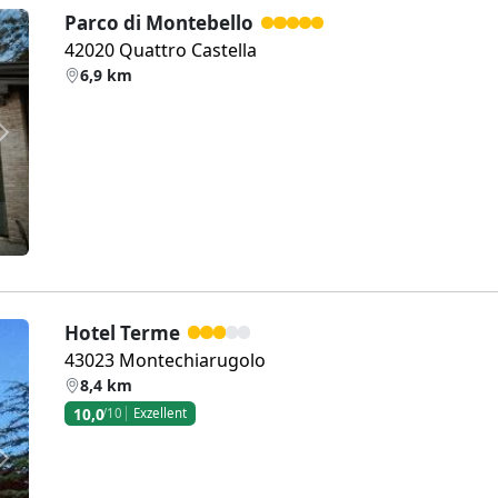
Parco di Montebello
42020 Quattro Castella
6,9 km
Weiter
Hotel Terme
43023 Montechiarugolo
8,4 km
10,0
/10
Exzellent
Weiter